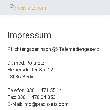
Zur
Skip
Zur
Hauptnavigation
to
Fußzeile
praxis-
Praxis
springen
main
springen
etz.com
für
content
Allgemeinmedizin
Impressum
von
Pflichtangaben nach §5 Telemediengesetz
Dr.
Pola
Dr. med. Pola Etz
Etz
Heinersdorfer Str. 12 a
13086 Berlin
Telefon: 030 – 471 55 14
Fax: 030 – 470 04 353
E-Mail: info@praxis-etz.com